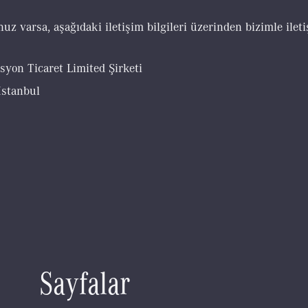
z varsa, aşağıdaki iletişim bilgileri üzerinden bizimle ileti
on Ticaret Limited Şirketi
İstanbul
S
a
y
f
a
l
a
r