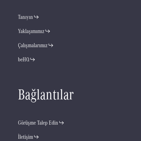
Tanıyın
Yaklaşımımız
Çalışmalarımız
beHQ
B
a
ğ
l
a
n
t
ı
l
a
r
Görüşme Talep Edin
İletişim