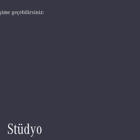
şime geçebilirsiniz:
S
t
ü
d
y
o