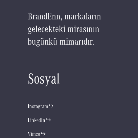
B
r
a
n
d
E
n
n
,
m
a
r
k
a
l
a
r
ı
n
g
e
l
e
c
e
k
t
e
k
i
m
i
r
a
s
ı
n
ı
n
b
u
g
ü
n
k
ü
m
i
m
a
r
ı
d
ı
r
.
S
o
s
y
a
l
Instagram
LinkedIn
Vimeo