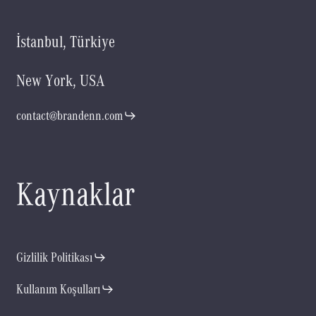
İ
s
t
a
n
b
u
l
,
T
ü
r
k
i
y
e
N
e
w
Y
o
r
k
,
U
S
A
contact@brandenn.com
K
a
y
n
a
k
l
a
r
Gizlilik Politikası
Kullanım Koşulları