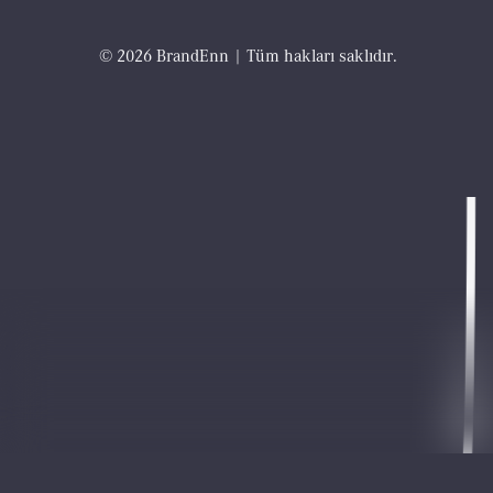
©
2
0
2
6
B
r
a
n
d
E
n
n
|
T
ü
m
h
a
k
l
a
r
ı
s
a
k
l
ı
d
ı
r
.