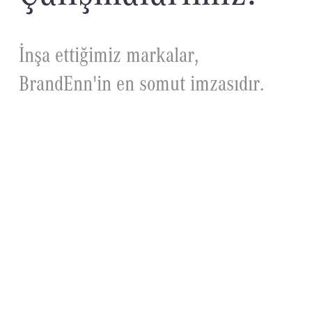
İ
n
ş
a
e
t
t
i
ğ
i
m
i
z
m
a
r
k
a
l
a
r
,
B
r
a
n
d
E
n
n
'
i
n
e
n
s
o
m
u
t
i
m
z
a
s
ı
d
ı
r
.