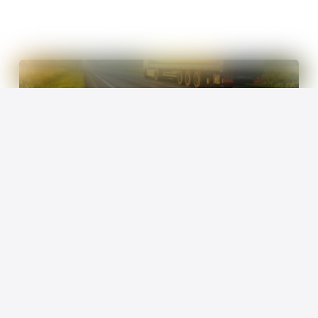
Rem
Zeytin
Rem Zeytin
İnceleyin
Luculus