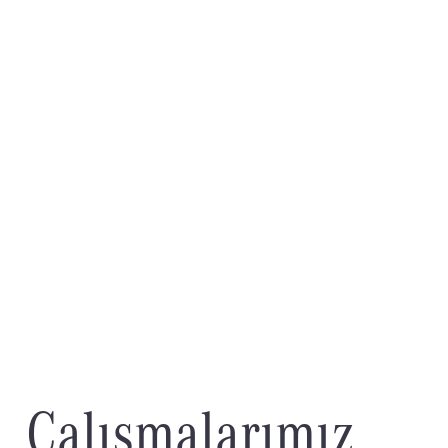
Ç
a
l
ı
ş
m
a
l
a
r
ı
m
ı
z
.