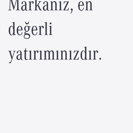
M
a
r
k
a
n
ı
z
,
e
n
d
e
ğ
e
r
l
i
y
a
t
ı
r
ı
m
ı
n
ı
z
d
ı
r
.