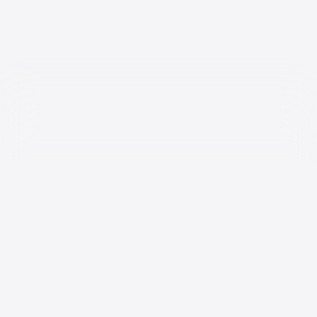
Bir
markanın
değeri,
onu
gören