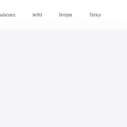
malarımız
beHQ
İletişim
Türkçe