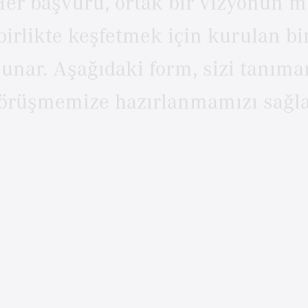
Her
başvuru,
ortak
bir
vizyonun
m
birlikte
keşfetmek
için
kurulan
bi
sunar.
Aşağıdaki
form,
sizi
tanıma
örüşmemize
hazırlanmamızı
sağla