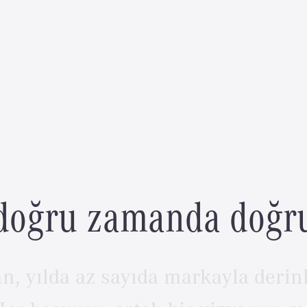
d
o
ğ
r
u
z
a
m
a
n
d
a
d
o
ğ
r
n,
yılda
az
sayıda
markayla
derin