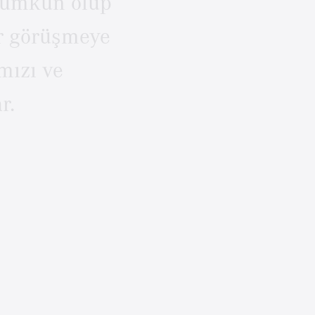
ümkün
olup
r
görüşmeye
mızı
ve
r.