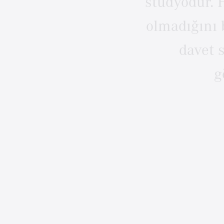
stüdyodur.
olmadığını
davet
g