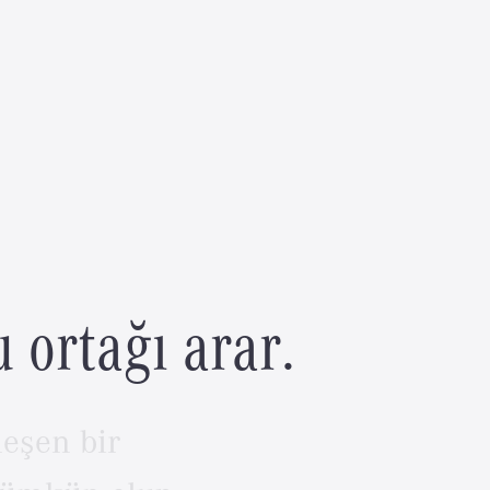
u
o
r
t
a
ğ
ı
a
r
a
r
.
leşen
bir