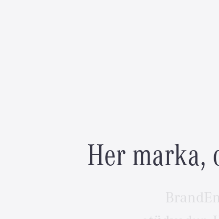
H
e
r
m
a
r
k
a
,
BrandEn