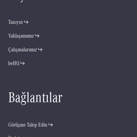
Tanıyın
Yaklaşımımız
Çalışmalarımız
beHQ
B
a
ğ
l
a
n
t
ı
l
a
r
Görüşme Talep Edin