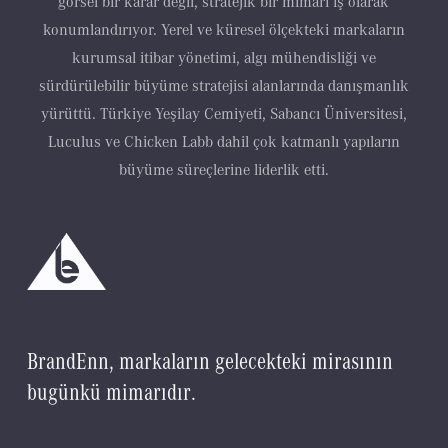
görsel bir karar değil, stratejik bir mimari iş olarak
konumlandırıyor. Yerel ve küresel ölçekteki markaların
kurumsal itibar yönetimi, algı mühendisliği ve
sürdürülebilir büyüme stratejisi alanlarında danışmanlık
yürüttü. Türkiye Yeşilay Cemiyeti, Sabancı Üniversitesi,
Luculus ve Chicken Labb dahil çok katmanlı yapıların
büyüme süreçlerine liderlik etti.
B
r
a
n
d
E
n
n
,
m
a
r
k
a
l
a
r
ı
n
g
e
l
e
c
e
k
t
e
k
i
m
i
r
a
s
ı
n
ı
n
b
u
g
ü
n
k
ü
m
i
m
a
r
ı
d
ı
r
.