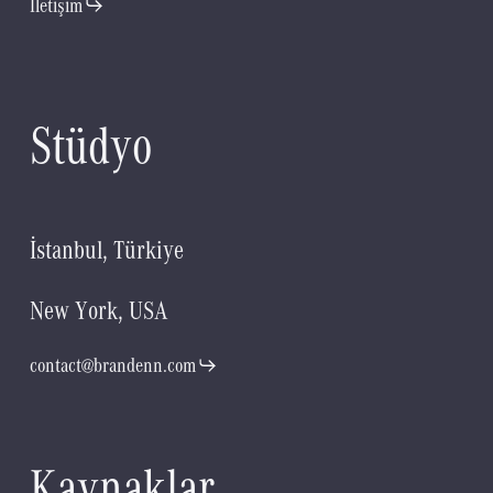
İletişim
S
t
ü
d
y
o
İ
s
t
a
n
b
u
l
,
T
ü
r
k
i
y
e
N
e
w
Y
o
r
k
,
U
S
A
contact@brandenn.com
K
a
y
n
a
k
l
a
r