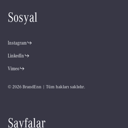
S
o
s
y
a
l
Instagram
LinkedIn
Vimeo
©
2
0
2
6
B
r
a
n
d
E
n
n
|
T
ü
m
h
a
k
l
a
r
ı
s
a
k
l
ı
d
ı
r
.
S
a
y
f
a
l
a
r