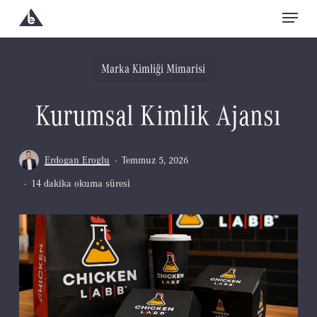
Menu
Skip
to
Close
main
Marka Kimliği Mimarisi
Menu
content
Kurumsal Kimlik Ajansı
Erdogan Eroglu
Temmuz 5, 2026
14 dakika okuma süresi