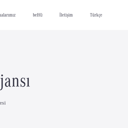
malarımız
beHQ
İletişim
Türkçe
jansı
esi