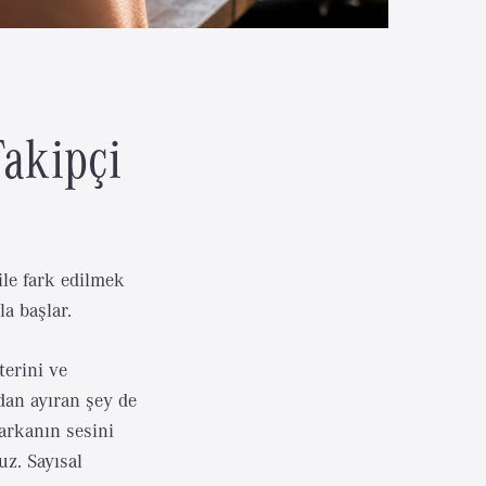
akipçi
ile fark edilmek
la başlar.
terini ve
dan ayıran şey de
arkanın sesini
uz. Sayısal