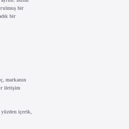
urulmuş bir
adık bir
reç, markanın
r iletişim
 yüzden içerik,