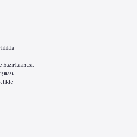
lılıkla
le hazırlanması.
nuşması.
elikle