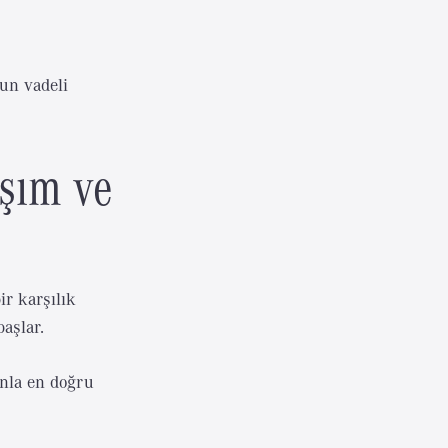
zun vadeli
aşım ve
r karşılık
başlar.
unla en doğru