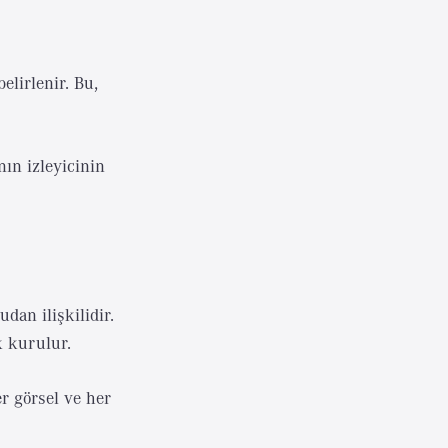
elirlenir. Bu,
ın izleyicinin
an ilişkilidir.
k kurulur.
er görsel ve her