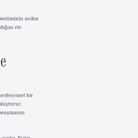
yönetiminin neden
dığını ele
Ne
profesyonel bir
oluşturur.
konuşmasını
ayrılır. Bizim