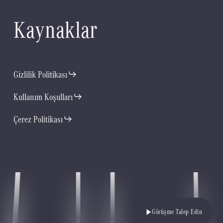
K
a
y
n
a
k
l
a
r
Gizlilik Politikası
Kullanım Koşulları
Çerez Politikası
Görüşme Talep Edin