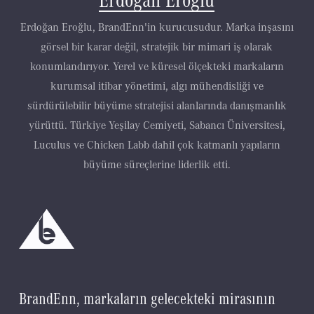
Erdoğan Eroğlu, BrandEnn'in kurucusudur. Marka inşasını
görsel bir karar değil, stratejik bir mimari iş olarak
konumlandırıyor. Yerel ve küresel ölçekteki markaların
kurumsal itibar yönetimi, algı mühendisliği ve
sürdürülebilir büyüme stratejisi alanlarında danışmanlık
yürüttü. Türkiye Yeşilay Cemiyeti, Sabancı Üniversitesi,
Luculus ve Chicken Labb dahil çok katmanlı yapıların
büyüme süreçlerine liderlik etti.
B
r
a
n
d
E
n
n
,
m
a
r
k
a
l
a
r
ı
n
g
e
l
e
c
e
k
t
e
k
i
m
i
r
a
s
ı
n
ı
n