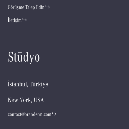
Görüşme Talep Edin
İletişim
S
t
ü
d
y
o
İ
s
t
a
n
b
u
l
,
T
ü
r
k
i
y
e
N
e
w
Y
o
r
k
,
U
S
A
contact@brandenn.com