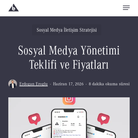
Menu
Skip
to
Close
main
Sosyal Medya İletişim Stratejisi
Menu
content
Sosyal Medya Yönetimi
Teklifi ve Fiyatları
Erdogan Eroglu
Haziran 17, 2026
8 dakika okuma süresi