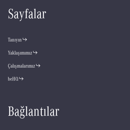
S
a
y
f
a
l
a
r
Tanıyın
Yaklaşımımız
Çalışmalarımız
beHQ
B
a
ğ
l
a
n
t
ı
l
a
r