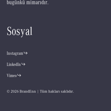
b
u
g
ü
n
k
ü
m
i
m
a
r
ı
d
ı
r
.
S
o
s
y
a
l
Instagram
LinkedIn
Vimeo
©
2
0
2
6
B
r
a
n
d
E
n
n
|
T
ü
m
h
a
k
l
a
r
ı
s
a
k
l
ı
d
ı
r
.